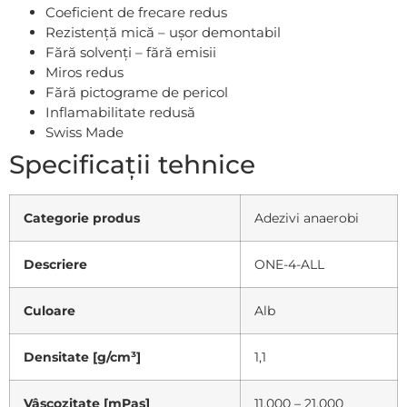
Coeficient de frecare redus
Rezistență mică – ușor demontabil
Fără solvenți – fără emisii
Miros redus
Fără pictograme de pericol
Inflamabilitate redusă
Swiss Made
Specificații tehnice
Categorie produs
Adezivi anaerobi
Descriere
ONE-4-ALL
Culoare
Alb
Densitate [g/cm³]
1,1
Vâscozitate [mPas]
11.000 – 21.000