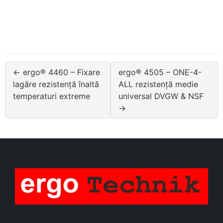
← ergo® 4460 – Fixare
ergo® 4505 – ONE-4-
lagăre rezistență înaltă
ALL rezistență medie
temperaturi extreme
universal DVGW & NSF
→