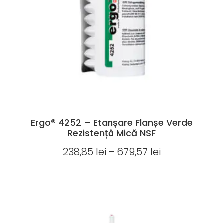
Ergo® 4252 – Etanșare Flanșe Verde
Rezistență Mică NSF
238,85
lei
–
679,57
lei