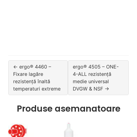
← ergo® 4460 –
ergo® 4505 – ONE-
Fixare lagăre
4-ALL rezistență
rezistență înaltă
medie universal
temperaturi extreme
DVGW & NSF →
Produse asemanatoare