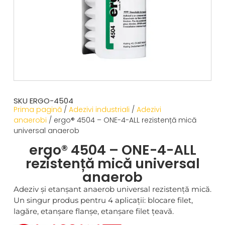
SKU ERGO-4504
Prima pagină
/
Adezivi industriali
/
Adezivi
anaerobi
/ ergo® 4504 – ONE-4-ALL rezistență mică
universal anaerob
ergo® 4504 – ONE-4-ALL
rezistență mică universal
anaerob
Adeziv și etanșant anaerob universal rezistență mică.
Un singur produs pentru 4 aplicații: blocare filet,
lagăre, etanșare flanșe, etanșare filet țeavă.