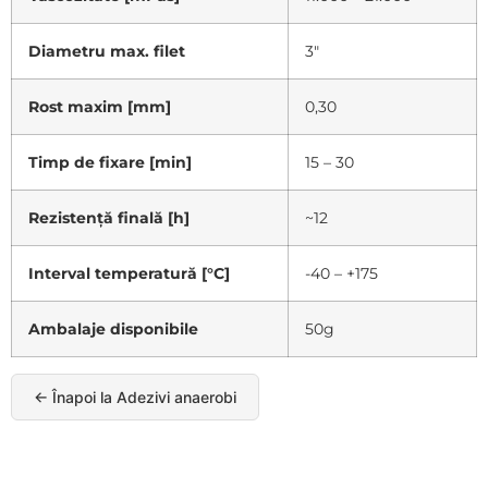
Diametru max. filet
3"
Rost maxim [mm]
0,30
Timp de fixare [min]
15 – 30
Rezistență finală [h]
~12
Interval temperatură [°C]
-40 – +175
Ambalaje disponibile
50g
← Înapoi la Adezivi anaerobi