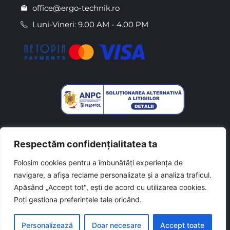
office@ergo-technik.ro
Luni-Vineri: 9.00 AM - 4.00 PM
Respectăm confidențialitatea ta
Folosim cookies pentru a îmbunătăți experiența de
navigare, a afișa reclame personalizate și a analiza traficul.
Made with
by
Csaszar L. Daniel
Apăsând „Accept tot", ești de acord cu utilizarea cookies.
Poți gestiona preferințele tale oricând.
Personalizează
Doar necesare
Accept toate