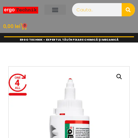
0
0,00
lei
ERGO TECHNIK – EXPERTUL TĂU ÎN FIXARE CHIMICĂ ȘI MECANICĂ