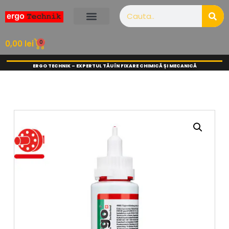
0
0,00
lei
ERGO TECHNIK – EXPERTUL TĂU ÎN FIXARE CHIMICĂ ȘI MECANICĂ