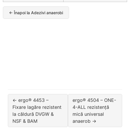
← Înapoi la Adezivi anaerobi
← ergo® 4453 –
ergo® 4504 – ONE-
Fixare lagăre rezistent
4-ALL rezistență
la căldură DVGW &
mică universal
NSF & BAM
anaerob →