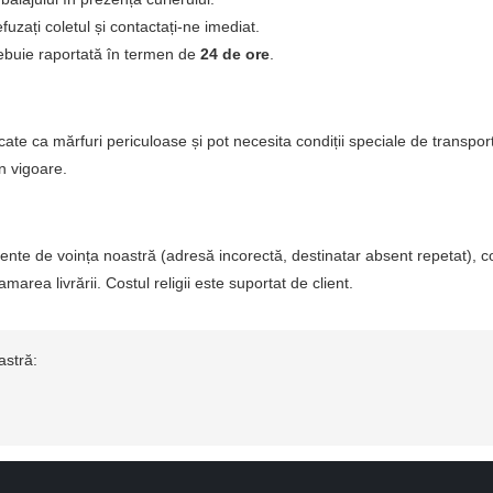
fuzați coletul și contactați-ne imediat.
rebuie raportată în termen de
24 de ore
.
cate ca mărfuri periculoase și pot necesita condiții speciale de transpor
n vigoare.
ente de voința noastră (adresă incorectă, destinatar absent repetat), co
rea livrării. Costul religii este suportat de client.
astră: