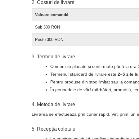
2. Costuri de livrare
Valoare comandă
Sub 300 RON
Peste 300 RON
3. Termen de livrare
Comenzile plasate și confirmate până la ora
Termenul standard de livrare este
2–5 zile l
Pentru produse din stoc limitat sau la comandă
În perioadele de vârf (sărbători, promoții), te
4. Metoda de livrare
Livrarea se efectuează prin curier rapid. Veți primi u
5. Recepția coletului
La primirea coletului, verificați integritatea a