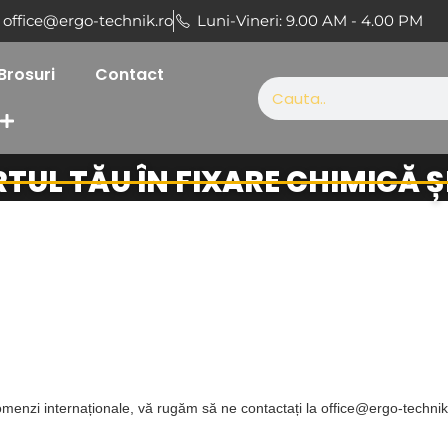
office@ergo-technik.ro
Luni-Vineri: 9.00 AM - 4.00 PM
Brosuri
Contact
RTUL TĂU ÎN FIXARE CHIMICĂ 
omenzi internaționale, vă rugăm să ne contactați la office@ergo-technik