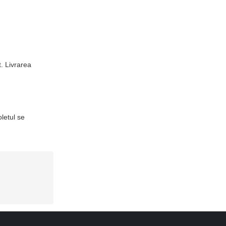
t. Livrarea
letul se