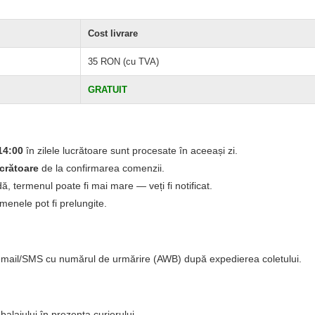
Cost livrare
35 RON (cu TVA)
GRATUIT
14:00
în zilele lucrătoare sunt procesate în aceeași zi.
ucrătoare
de la confirmarea comenzii.
, termenul poate fi mai mare — veți fi notificat.
rmenele pot fi prelungite.
n email/SMS cu numărul de urmărire (AWB) după expedierea coletului.
mbalajului în prezența curierului.