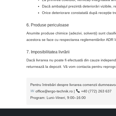
Dacă ambalajul prezintă deteriorări vizibile, re
Orice deteriorare constatată după recepție t
6. Produse periculoase
Anumite produse chimice (adezivi, solvenți) sunt clasifi
acestora se face cu respectarea reglementărilor ADR î
7. Imposibilitatea livrării
Dacă livrarea nu poate fi efectuată din cauze independ
returnează la depozit. Vă vom contacta pentru reprograma
Pentru întrebări despre livrarea comenzii dumneavo
office@ergo-technik.ro |
+40 (772) 263 637
Program: Luni–Vineri, 9:00–16:00