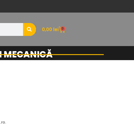
0
0,00
lei
ȘI MECANICĂ
.ro.