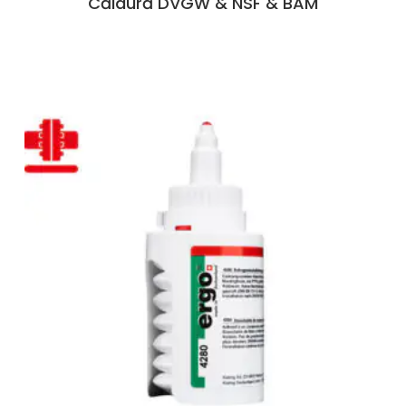
Căldură DVGW & NSF & BAM