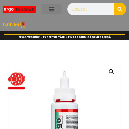
0
0,00
lei
ERGO TECHNIK – EXPERTUL TĂU ÎN FIXARE CHIMICĂ ȘI MECANICĂ