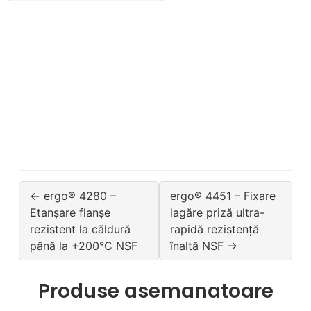
← ergo® 4280 –
ergo® 4451 – Fixare
Etanșare flanșe
lagăre priză ultra-
rezistent la căldură
rapidă rezistență
până la +200°C NSF
înaltă NSF →
Produse asemanatoare