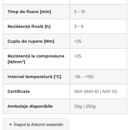
Timp de fixare [min]
5 – 10
Rezistență finală [h]
3 – 6
Cuplu de rupere [Nm]
>25
Rezistență la compresiune
>25
[N/mm²]
Interval temperatură [°C]
-55 – +150
Certificate
NSF ANSI 61 | NSF S5
Ambalaje disponibile
50g | 250g
← Înapoi la Adezivi anaerobi