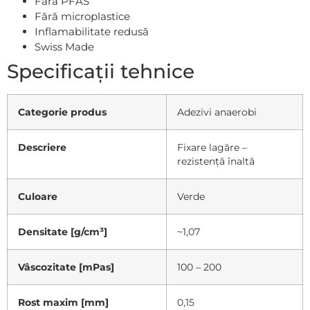
Fără PFAS
Fără microplastice
Inflamabilitate redusă
Swiss Made
Specificații tehnice
Categorie produs
Adezivi anaerobi
Descriere
Fixare lagăre –
rezistență înaltă
Culoare
Verde
Densitate [g/cm³]
~1,07
Vâscozitate [mPas]
100 – 200
Rost maxim [mm]
0,15