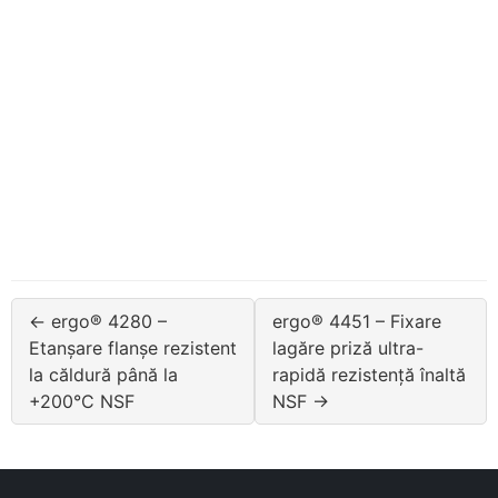
← ergo® 4280 –
ergo® 4451 – Fixare
Etanșare flanșe rezistent
lagăre priză ultra-
la căldură până la
rapidă rezistență înaltă
+200°C NSF
NSF →