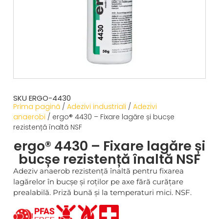
SKU ERGO-4430
Prima pagină
/
Adezivi industriali
/
Adezivi
anaerobi
/ ergo® 4430 – Fixare lagăre și bucșe
rezistență înaltă NSF
ergo® 4430 – Fixare lagăre și
bucșe rezistență înaltă NSF
Adeziv anaerob rezistență înaltă pentru fixarea
lagărelor în bucșe și roților pe axe fără curățare
prealabilă. Priză bună și la temperaturi mici. NSF.