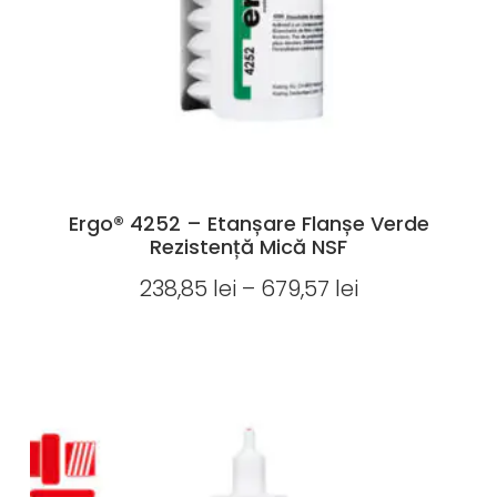
Ergo® 4252 – Etanșare Flanșe Verde
Rezistență Mică NSF
238,85
lei
–
679,57
lei