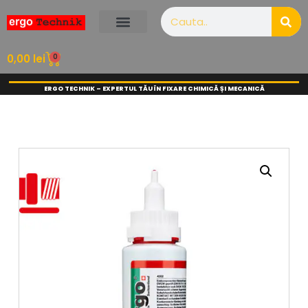
0
0,00
lei
ERGO TECHNIK – EXPERTUL TĂU ÎN FIXARE CHIMICĂ ȘI MECANICĂ