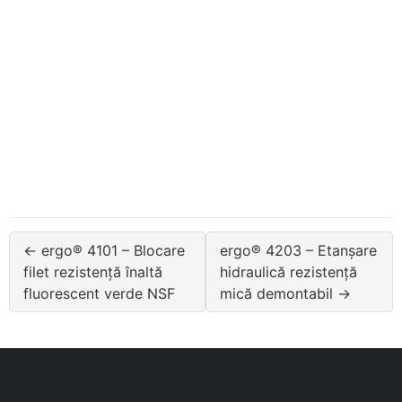
← ergo® 4101 – Blocare
ergo® 4203 – Etanșare
filet rezistență înaltă
hidraulică rezistență
fluorescent verde NSF
mică demontabil →