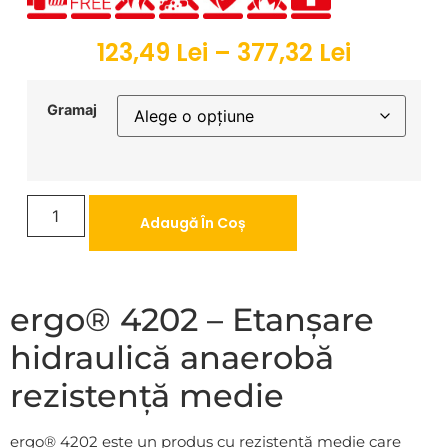
123,49
Lei
–
377,32
Lei
Gramaj
Adaugă În Coș
ergo® 4202 – Etanșare
hidraulică anaerobă
rezistență medie
ergo® 4202 este un produs cu rezistență medie care