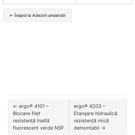
← Înapoi la Adezivi anaerobi
← ergo® 4101 –
ergo® 4203 –
Blocare filet
Etanșare hidraulică
rezistență înaltă
rezistență mică
fluorescent verde NSF
demontabil →