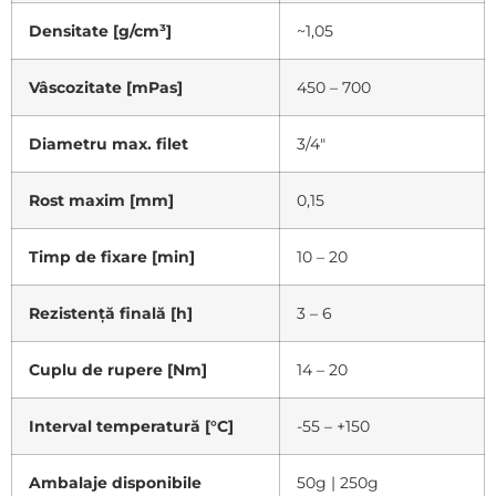
Densitate [g/cm³]
~1,05
Vâscozitate [mPas]
450 – 700
Diametru max. filet
3/4″
Rost maxim [mm]
0,15
Timp de fixare [min]
10 – 20
Rezistență finală [h]
3 – 6
Cuplu de rupere [Nm]
14 – 20
Interval temperatură [°C]
-55 – +150
Ambalaje disponibile
50g | 250g