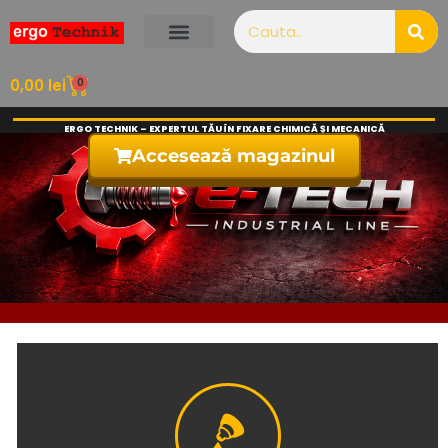
0
0,00
lei
ERGO TECHNIK – EXPERTUL TĂU ÎN FIXARE CHIMICĂ ȘI MECANICĂ
Accesează magazinul