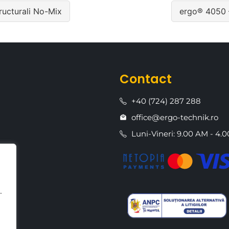
ructurali No-Mix
ergo® 4050 –
Contact
+40 (724) 287 288
office@ergo-technik.ro
Luni-Vineri: 9.00 AM - 4.
.