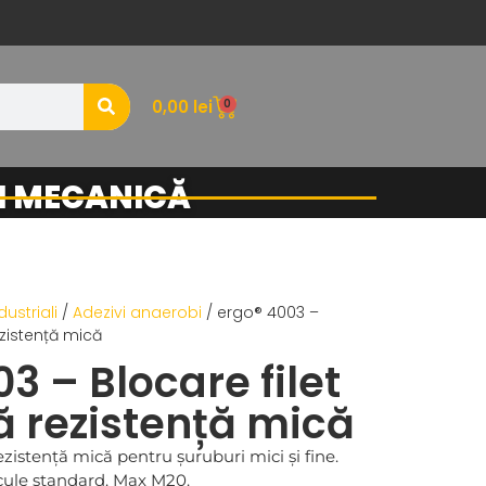
0
0,00
lei
ȘI MECANICĂ
dustriali
/
Adezivi anaerobi
/ ergo® 4003 –
ezistență mică
3 – Blocare filet
 rezistență mică
ezistență mică pentru șuruburi mici și fine.
ule standard. Max M20.