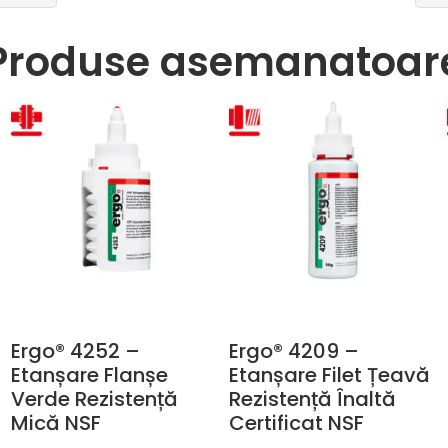
Produse asemanatoar
Ergo® 4252 –
Ergo® 4209 –
Etanșare Flanșe
Etanșare Filet Țeavă
F
Verde Rezistență
Rezistență Înaltă
Mică NSF
Certificat NSF