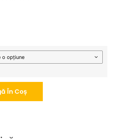
ă În Coș