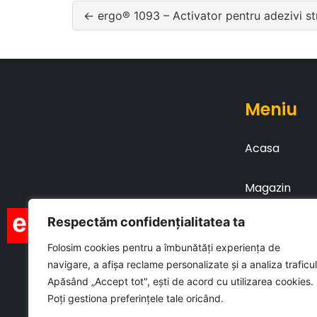
← ergo® 1093 – Activator pentru adezivi st
Meniu
Acasa
Magazin
Respectăm confidențialitatea ta
Brosuri
Folosim cookies pentru a îmbunătăți experiența de
navigare, a afișa reclame personalizate și a analiza traficul
Contact
Apăsând „Accept tot", ești de acord cu utilizarea cookies.
Poți gestiona preferințele tale oricând.
Legal