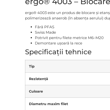
ergo® 4003 – Blocare 
ergo® 4003 este un produs de blocare și etanșar
polimerizează anaerob (în absența aerului) după
Fără PFAS
Swiss Made
Potrivit pentru filete metrice M6–M20
Demontare ușoară la rece
Specificații tehnice
Tip
Rezistență
Culoare
Diametru maxim filet