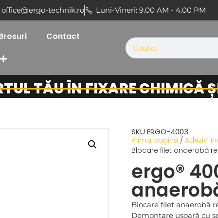
office@ergo-technik.ro
Luni-Vineri: 9.00 AM - 4.00 PM
Brosuri
Contact
RTUL TĂU ÎN FIXARE CHIMICĂ 
SKU ERGO-4003
Prima pagină
/
Adezivi in
Blocare filet anaerobă r
ergo® 400
anaerobă
Blocare filet anaerobă r
Demontare ușoară cu sc