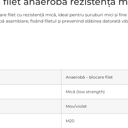
filet anaerobă rezistență m
e filet cu rezistență mică, ideal pentru șuruburi mici și fin
 asamblare, fixând filetul și prevenind slăbirea datorată vi
Anaerobă – blocare filet
Mică (low strength)
Mov/violet
M20