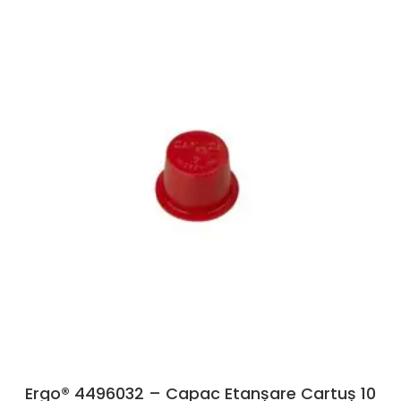
Ergo® 4496032 – Capac Etanșare Cartuș 10