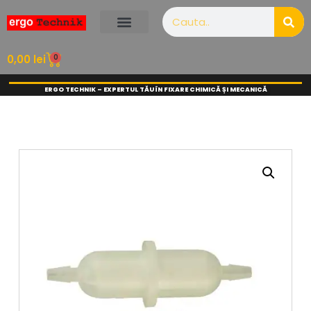
0
0,00
lei
ERGO TECHNIK – EXPERTUL TĂU ÎN FIXARE CHIMICĂ ȘI MECANICĂ