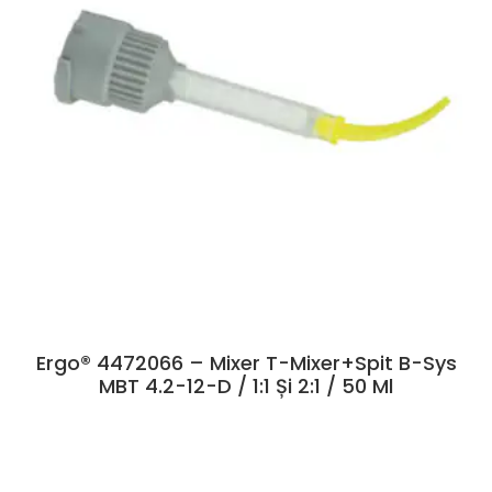
Ergo® 4472066 – Mixer T-Mixer+Spit B-Sys
MBT 4.2-12-D / 1:1 Și 2:1 / 50 Ml