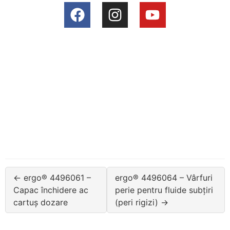
← ergo® 4496061 –
ergo® 4496064 – Vârfuri
Capac închidere ac
perie pentru fluide subțiri
cartuș dozare
(peri rigizi) →