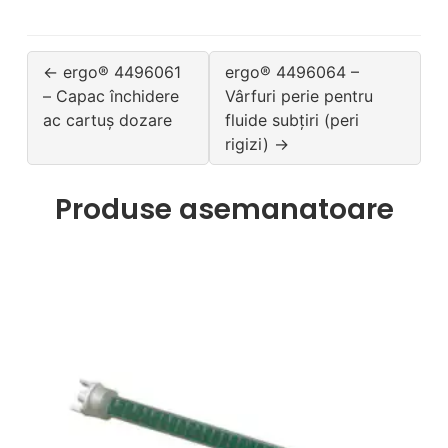
← ergo® 4496061
ergo® 4496064 –
– Capac închidere
Vârfuri perie pentru
ac cartuș dozare
fluide subțiri (peri
rigizi) →
Produse asemanatoare