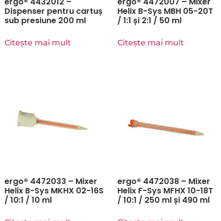
ergo® 4432012 –
ergo® 4472007 – Mixer
Dispenser pentru cartuș
Helix B-Sys MBH 05-20T
sub presiune 200 ml
/ 1:1 și 2:1 / 50 ml
Citește mai mult
Citește mai mult
ergo® 4472033 – Mixer
ergo® 4472038 – Mixer
Helix B-Sys MKHX 02-16S
Helix F-Sys MFHX 10-18T
/ 10:1 / 10 ml
/ 10:1 / 250 ml și 490 ml