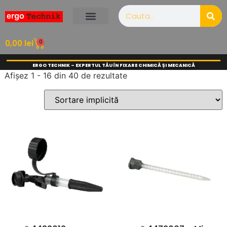
0
0,00
lei
ERGO TECHNIK – EXPERTUL TĂU ÎN FIXARE CHIMICĂ ȘI MECANICĂ
Afișez 1 - 16 din 40 de rezultate