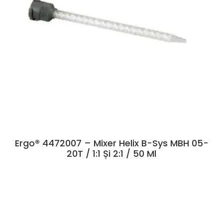
Ergo® 4472007 – Mixer Helix B-Sys MBH 05-
20T / 1:1 Și 2:1 / 50 Ml