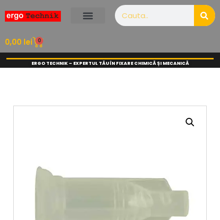
0
0,00
lei
ERGO TECHNIK – EXPERTUL TĂU ÎN FIXARE CHIMICĂ ȘI MECANICĂ