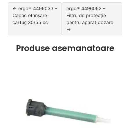
← ergo® 4496033 –
ergo® 4496062 –
Capac etanșare
Filtru de protecție
cartuș 30/55 cc
pentru aparat dozare
→
Produse asemanatoare