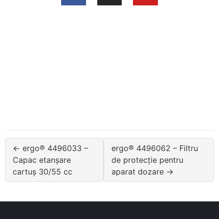
← ergo® 4496033 –
ergo® 4496062 – Filtru
Capac etanșare
de protecție pentru
cartuș 30/55 cc
aparat dozare →