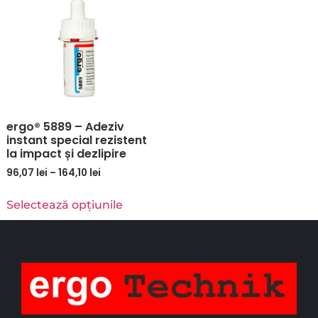
ergo® 5889 – Adeziv
instant special rezistent
la impact și dezlipire
96,07
lei
–
164,10
lei
Selectează opțiunile