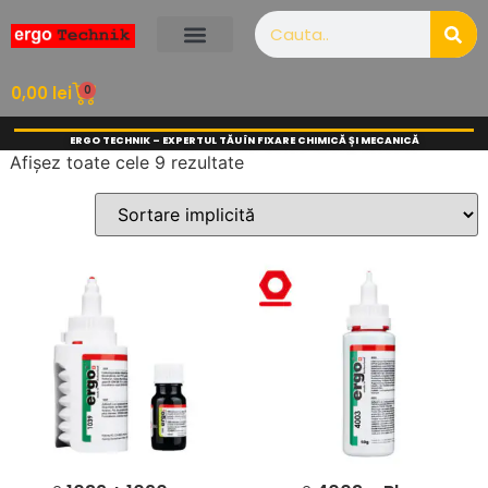
0
0,00
lei
ERGO TECHNIK – EXPERTUL TĂU ÎN FIXARE CHIMICĂ ȘI MECANICĂ
Afișez toate cele 9 rezultate