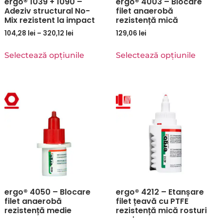
ergo® 1039 + 1090 –
ergo® 4003 – Blocare
Adeziv structural No-
filet anaerobă
Mix rezistent la impact
rezistență mică
104,28
lei
–
320,12
lei
129,06
lei
Selectează opțiunile
Selectează opțiunile
ergo® 4050 – Blocare
ergo® 4212 – Etanșare
filet anaerobă
filet țeavă cu PTFE
rezistență medie
rezistență mică rosturi