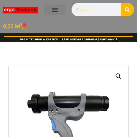
0
0,00
lei
ERGO TECHNIK – EXPERTUL TĂU ÎN FIXARE CHIMICĂ ȘI MECANICĂ