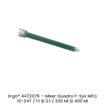
Ergo® 4472076 – Mixer Quadro F-Sys MFQ
10-24T / 1:1 Și 2:1 / 200 Ml Și 400 Ml