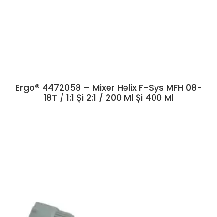
Ergo® 4472058 – Mixer Helix F-Sys MFH 08-
18T / 1:1 Și 2:1 / 200 Ml Și 400 Ml