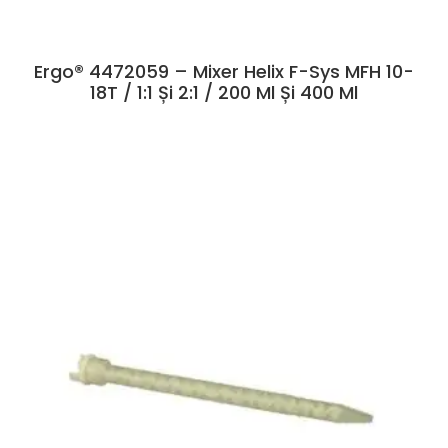
Ergo® 4472059 – Mixer Helix F-Sys MFH 10-
18T / 1:1 Și 2:1 / 200 Ml Și 400 Ml