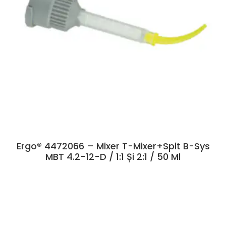
Ergo® 4472066 – Mixer T-Mixer+Spit B-Sys
MBT 4.2-12-D / 1:1 Și 2:1 / 50 Ml