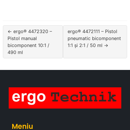
← ergo® 4472320 –
ergo® 4472111 – Pistol
Pistol manual
pneumatic bicomponent
bicomponent 10:1 /
1:1 și 2:1 / 50 ml →
490 ml
Meniu