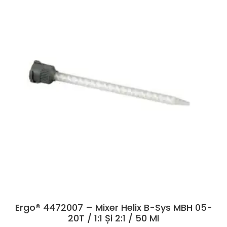
Ergo® 4472007 – Mixer Helix B-Sys MBH 05-
20T / 1:1 Și 2:1 / 50 Ml