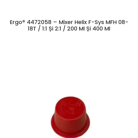
Ergo® 4472058 – Mixer Helix F-Sys MFH 08-
18T / 1:1 Și 2:1 / 200 Ml Și 400 Ml