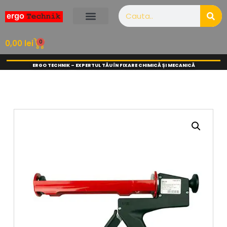
0
0,00
lei
ERGO TECHNIK – EXPERTUL TĂU ÎN FIXARE CHIMICĂ ȘI MECANICĂ