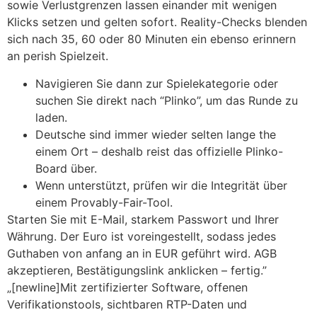
sowie Verlust­grenzen lassen einander mit wenigen
Klicks setzen und gelten sofort. Reality-Checks blenden
sich nach 35, 60 oder 80 Minuten ein ebenso erinnern
an perish Spielzeit.
Navigieren Sie dann zur Spielekategorie oder
suchen Sie direkt nach “Plinko”, um das Runde zu
laden.
Deutsche sind immer wieder selten lange the
einem Ort – deshalb reist das offizielle Plinko-
Board über.
Wenn unterstützt, prüfen wir die Integrität über
einem Provably-Fair-Tool.
Starten Sie mit E-Mail, starkem Passwort und Ihrer
Währung. Der Euro ist voreingestellt, sodass jedes
Guthaben von anfang an in EUR geführt wird. AGB
akzeptieren, Bestätigungslink anklicken – fertig.”
„[newline]Mit zertifizierter Software, offenen
Verifikations­tools, sichtbaren RTP-Daten und