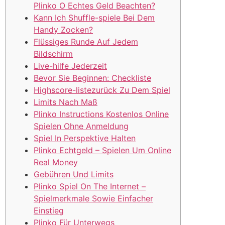
Plinko O Echtes Geld Beachten?
Kann Ich Shuffle-spiele Bei Dem
Handy Zocken?
Flüssiges Runde Auf Jedem
Bildschirm
Live-hilfe Jederzeit
Bevor Sie Beginnen: Checkliste
Highscore-listezurück Zu Dem Spiel
Limits Nach Maß
Plinko Instructions Kostenlos Online
Spielen Ohne Anmeldung
Spiel In Perspektive Halten
Plinko Echtgeld – Spielen Um Online
Real Money
Gebühren Und Limits
Plinko Spiel On The Internet –
Spielmerkmale Sowie Einfacher
Einstieg
Plinko Für Unterwegs