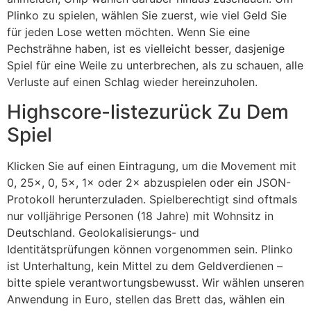
Plinko zu spielen, wählen Sie zuerst, wie viel Geld Sie
für jeden Lose wetten möchten. Wenn Sie eine
Pechsträhne haben, ist es vielleicht besser, dasjenige
Spiel für eine Weile zu unterbrechen, als zu schauen, alle
Verluste auf einen Schlag wieder hereinzuholen.
Highscore-listezurück Zu Dem
Spiel
Klicken Sie auf einen Eintragung, um die Movement mit
0, 25×, 0, 5×, 1× oder 2× abzuspielen oder ein JSON-
Protokoll herunterzuladen. Spielberechtigt sind oftmals
nur volljährige Personen (18 Jahre) mit Wohnsitz in
Deutschland. Geolokalisierungs- und
Identitätsprüfungen können vorgenommen sein. Plinko
ist Unterhaltung, kein Mittel zu dem Geldverdienen –
bitte spiele verantwortungs­bewusst. Wir wählen unseren
Anwendung in Euro, stellen das Brett das, wählen ein