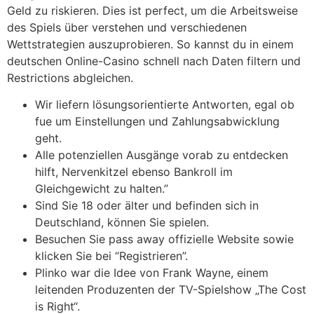
Geld zu riskieren. Dies ist perfect, um die Arbeitsweise
des Spiels über verstehen und verschiedenen
Wettstrategien auszuprobieren. So kannst du in einem
deutschen Online-Casino schnell nach Daten filtern und
Restrictions abgleichen.
Wir liefern lösungsorientierte Antworten, egal ob
fue um Einstellungen und Zahlungsabwicklung
geht.
Alle potenziellen Ausgänge vorab zu entdecken
hilft, Nervenkitzel ebenso Bankroll im
Gleichgewicht zu halten.”
Sind Sie 18 oder älter und befinden sich in
Deutschland, können Sie spielen.
Besuchen Sie pass away offizielle Website sowie
klicken Sie bei “Registrieren”.
Plinko war die Idee von Frank Wayne, einem
leitenden Produzenten der TV-Spielshow „The Cost
is Right“.