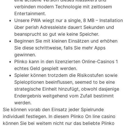
verbinden modern Technologie mit zeitlosem
Entertainment.
Unsere PWA wiegt nur a single, 8 MB – Installation
über perish Adressleiste dauert Sekunden und
beansprucht so gut wie keine Speicher.
Beginnen Sie mit kleinen Einsätzen und erhöhen
Sie diese schrittweise, falls Sie mehr Apps
gewinnen.
Plinko kann in den lizenzierten Online-Casinos 1
echtes Geld gespielt werden.
Spieler können trotzdem die Risikostufen sowie
Spieloptionen beeinflussen, seemed to be eine
strategische Einheit hinzufügt, obwohl dasjenige
Endergebnis weitgehend vom Zufall bestimmt
werden.
Sie können vorab den Einsatz jeder Spielrunde
individuell festlegen. In diesem Plinko On line casino
können Sie bei weitem nicht nur das beliebte Plinko