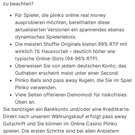
zu beachten?
Für Spieler, die plinko online real money
ausprobieren möchten, bereithalten diese
aktualisierten Versionen ein spannendes ebenso
dynamisches Spielerlebnis.
Die meisten Shuffle Originals bieten 99% RTP mit
wirklich 1% Hausvorteil – deutlich höher wie
typische Online-Slots (94-96% RTP).
Überweisen Sie von jedem deutschen Konto; das
Guthaben erscheint meist unter einer Second.
Plinko Balls sind pass away Kugeln, die Sie im Spiel
Plinko verwenden.
Viele Seiten offerieren Demomodi für risikofreies
Üben an.
Sie benötigen ein Bankkonto und/oder eine Kreditkarte.
Direkt nach unserem Währungskauf erfolgt pass away
Gutschrift und Sie können im Online Casino Plinko
spielen. Die ersten Schritte sind bei allen Anbietern