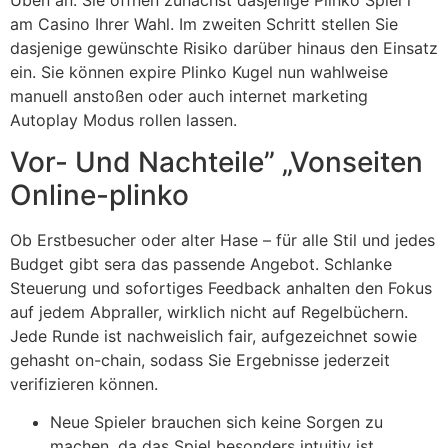
am Casino Ihrer Wahl. Im zweiten Schritt stellen Sie
dasjenige gewünschte Risiko darüber hinaus den Einsatz
ein. Sie können expire Plinko Kugel nun wahlweise
manuell anstoßen oder auch internet marketing
Autoplay Modus rollen lassen.
Vor- Und Nachteile” „Vonseiten
Online-plinko
Ob Erstbesucher oder alter Hase – für alle Stil und jedes
Budget gibt sera das passende Angebot. Schlanke
Steuerung und sofortiges Feedback anhalten den Fokus
auf jedem Abpraller, wirklich nicht auf Regelbüchern.
Jede Runde ist nachweislich fair, aufgezeichnet sowie
gehasht on-chain, sodass Sie Ergebnisse jederzeit
verifizieren können.
Neue Spieler brauchen sich keine Sorgen zu
machen, da das Spiel besonders intuitiv ist.