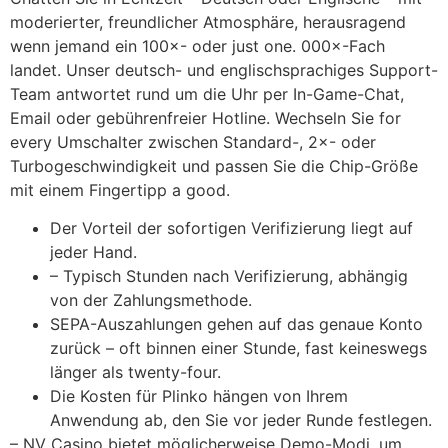
moderierter, freundlicher Atmosphäre, herausragend
wenn jemand ein 100×- oder just one. 000×-Fach
landet. Unser deutsch- und englischsprachiges Support-
Team antwortet rund um die Uhr per In-Game-Chat,
Email oder gebührenfreier Hotline. Wechseln Sie for
every Umschalter zwischen Standard-, 2×- oder
Turbogeschwindigkeit und passen Sie die Chip-Größe
mit einem Fingertipp a good.
Der Vorteil der sofortigen Verifizierung liegt auf
jeder Hand.
– Typisch Stunden nach Verifizierung, abhängig
von der Zahlungsmethode.
SEPA-Auszahlungen gehen auf das genaue Konto
zurück – oft binnen einer Stunde, fast keineswegs
länger als twenty-four.
Die Kosten für Plinko hängen von Ihrem
Anwendung ab, den Sie vor jeder Runde festlegen.
– NV Casino bietet möglicherweise Demo-Modi, um