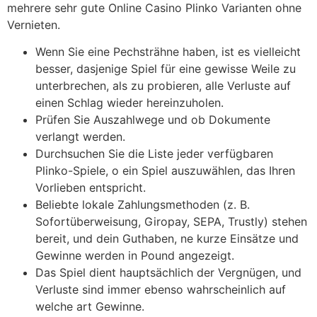
mehrere sehr gute Online Casino Plinko Varianten ohne
Vernieten.
Wenn Sie eine Pechsträhne haben, ist es vielleicht
besser, dasjenige Spiel für eine gewisse Weile zu
unterbrechen, als zu probieren, alle Verluste auf
einen Schlag wieder hereinzuholen.
Prüfen Sie Auszahlwege und ob Dokumente
verlangt werden.
Durchsuchen Sie die Liste jeder verfügbaren
Plinko-Spiele, o ein Spiel auszuwählen, das Ihren
Vorlieben entspricht.
Beliebte lokale Zahlungsmethoden (z. B.
Sofortüberweisung, Giropay, SEPA, Trustly) stehen
bereit, und dein Guthaben, ne kurze Einsätze und
Gewinne werden in Pound angezeigt.
Das Spiel dient hauptsächlich der Vergnügen, und
Verluste sind immer ebenso wahrscheinlich auf
welche art Gewinne.