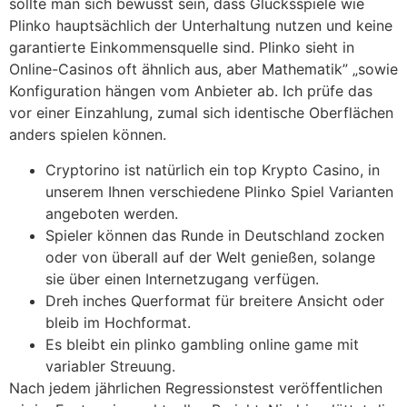
sollte man sich bewusst sein, dass Glücksspiele wie
Plinko hauptsächlich der Unterhaltung nutzen und keine
garantierte Einkommensquelle sind. Plinko sieht in
Online-Casinos oft ähnlich aus, aber Mathematik” „sowie
Konfiguration hängen vom Anbieter ab. Ich prüfe das
vor einer Einzahlung, zumal sich identische Oberflächen
anders spielen können.
Cryptorino ist natürlich ein top Krypto Casino, in
unserem Ihnen verschiedene Plinko Spiel Varianten
angeboten werden.
Spieler können das Runde in Deutschland zocken
oder von überall auf der Welt genießen, solange
sie über einen Internetzugang verfügen.
Dreh inches Querformat für breitere Ansicht oder
bleib im Hochformat.
Es bleibt ein plinko gambling online game mit
variabler Streuung.
Nach jedem jährlichen Regressionstest veröffentlichen