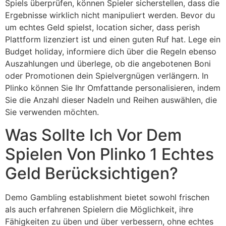
Spiels überprüfen, können Spieler sicherstellen, dass die
Ergebnisse wirklich nicht manipuliert werden. Bevor du
um echtes Geld spielst, location sicher, dass perish
Plattform lizenziert ist und einen guten Ruf hat. Lege ein
Budget holiday, informiere dich über die Regeln ebenso
Auszahlungen und überlege, ob die angebotenen Boni
oder Promotionen dein Spielvergnügen verlängern. In
Plinko können Sie Ihr Omfattande personalisieren, indem
Sie die Anzahl dieser Nadeln und Reihen auswählen, die
Sie verwenden möchten.
Was Sollte Ich Vor Dem
Spielen Von Plinko 1 Echtes
Geld Berücksichtigen?
Demo Gambling establishment bietet sowohl frischen
als auch erfahrenen Spielern die Möglichkeit, ihre
Fähigkeiten zu üben und über verbessern, ohne echtes