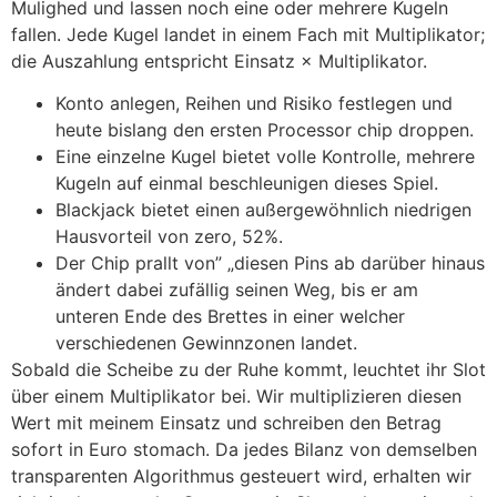
Mulighed und lassen noch eine oder mehrere Kugeln
fallen. Jede Kugel landet in einem Fach mit Multiplikator;
die Auszahlung entspricht Einsatz × Multiplikator.
Konto anlegen, Reihen und Risiko festlegen und
heute bislang den ersten Processor chip droppen.
Eine einzelne Kugel bietet volle Kontrolle, mehrere
Kugeln auf einmal beschleunigen dieses Spiel.
Blackjack bietet einen außergewöhnlich niedrigen
Hausvorteil von zero, 52%.
Der Chip prallt von” „diesen Pins ab darüber hinaus
ändert dabei zufällig seinen Weg, bis er am
unteren Ende des Brettes in einer welcher
verschiedenen Gewinnzonen landet.
Sobald die Scheibe zu der Ruhe kommt, leuchtet ihr Slot
über einem Multiplikator bei. Wir multiplizieren diesen
Wert mit meinem Einsatz und schreiben den Betrag
sofort in Euro stomach. Da jedes Bilanz von demselben
transparenten Algorithmus gesteuert wird, erhalten wir