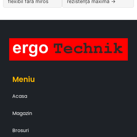
flexibil fără miros
rezistență maximă →
Meniu
Acasa
Magazin
Brosuri