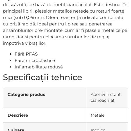
de scăzută, pe bază de metil-cianoacrilat. Este destinat în
principal lipirii pieselor metalice netede cu rosturi foarte
mici (sub 0,05mm). Oferă rezistență ridicată combinată
cu priză rapidă. Ideal pentru lipirea sau penetrarea
ansamblurilor pre-montate, cum ar fi plasele metalice pe
rame, dar și pentru blocarea șuruburilor de reglaj
împotriva vibrațiilor.
Fără PFAS
Fără microplastice
Inflamabilitate redusă
Specificații tehnice
Categorie produs
Adezivi instant
cianoacrilat
Descriere
Metale
Culoare
Incolor