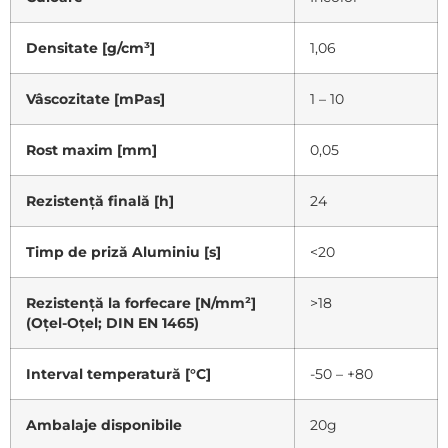
Densitate [g/cm³]
1,06
Vâscozitate [mPas]
1 – 10
Rost maxim [mm]
0,05
Rezistență finală [h]
24
Timp de priză Aluminiu [s]
<20
Rezistență la forfecare [N/mm²]
>18
(Oțel-Oțel; DIN EN 1465)
Interval temperatură [°C]
-50 – +80
Ambalaje disponibile
20g