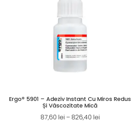
Ergo® 5901 – Adeziv Instant Cu Miros Redus
Și Vâscozitate Mică
87,60
lei
–
826,40
lei