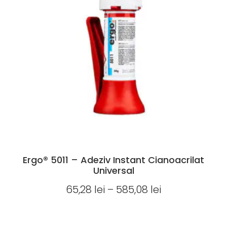
Ergo® 5011 – Adeziv Instant Cianoacrilat
Universal
65,28
lei
–
585,08
lei