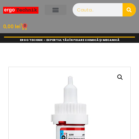
0
0,00
lei
ERGO TECHNIK – EXPERTUL TĂU ÎN FIXARE CHIMICĂ ȘI MECANICĂ