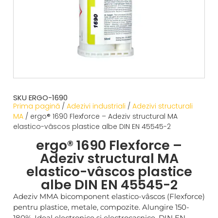
SKU ERGO-1690
Prima pagină
/
Adezivi industriali
/
Adezivi structurali
MA
/ ergo® 1690 Flexforce – Adeziv structural MA
elastico-vâscos plastice albe DIN EN 45545-2
ergo® 1690 Flexforce –
Adeziv structural MA
elastico-vâscos plastice
albe DIN EN 45545-2
Adeziv MMA bicomponent elastico-vâscos (Flexforce)
pentru plastice, metale, compozite. Alungire 150-
180%. Ideal electronice și electrocasnice. DIN EN