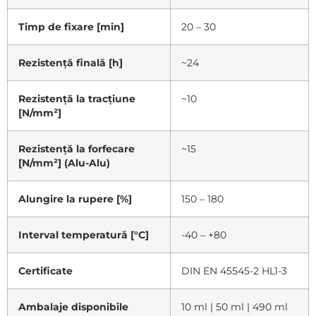
Timp de fixare [min]
20 – 30
Rezistență finală [h]
~24
Rezistență la tracțiune
~10
[N/mm²]
Rezistență la forfecare
~15
[N/mm²] (Alu-Alu)
Alungire la rupere [%]
150 – 180
Interval temperatură [°C]
-40 – +80
Certificate
DIN EN 45545-2 HL1-3
Ambalaje disponibile
10 ml | 50 ml | 490 ml