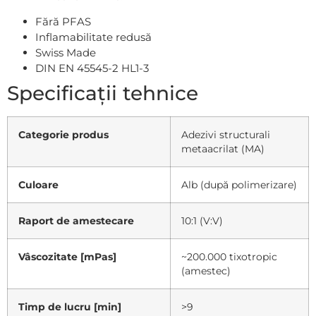
Fără PFAS
Inflamabilitate redusă
Swiss Made
DIN EN 45545-2 HL1-3
Specificații tehnice
Categorie produs
Adezivi structurali
metaacrilat (MA)
Culoare
Alb (după polimerizare)
Raport de amestecare
10:1 (V:V)
Vâscozitate [mPas]
~200.000 tixotropic
(amestec)
Timp de lucru [min]
>9