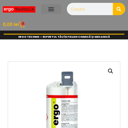
0
0,00
lei
ERGO TECHNIK – EXPERTUL TĂU ÎN FIXARE CHIMICĂ ȘI MECANICĂ