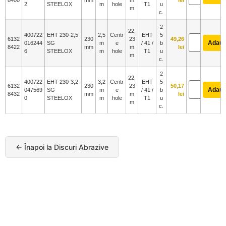
2
STEELOX
m
hole
T1
u
m
c.
2
22,
400722
EHT 230-2,5
2,5
Centr
EHT
5
6132
230
23
49,26
Adaug
016244
SG
m
e
/ 41 /
b
8422
mm
m
lei
6
STEELOX
m
hole
T1
u
m
c.
2
22,
400722
EHT 230-3,2
3,2
Centr
EHT
5
6132
230
23
50,17
Adaug
047569
SG
m
e
/ 41 /
b
8432
mm
m
lei
0
STEELOX
m
hole
T1
u
m
c.
← Înapoi la Discuri Abrazive