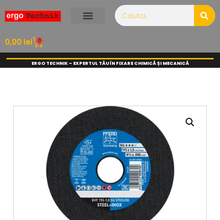
0
0,00
lei
ERGO TECHNIK – EXPERTUL TĂU ÎN FIXARE CHIMICĂ ȘI MECANICĂ