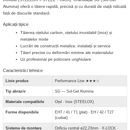
Alumina) oferă o tăiere rapidă, precisă și cu durată de viață ridicată
față de discurile standard.
Aplicații tipice
Tăierea oțelului carbon, oțelului inoxidabil (inox) și
metalelor mixte
Lucrări de construcții metalice, instalații și service
Tăieri precise cu deformări minime ale materialului
Uz profesional pe polizoare unghiulare
Caracteristici tehnice
Linie produs
Performance Line ★★★☆
Tip abraziv
SG — Sol-Gel Alumina
Materiale compatibile
Oțel · Inox (STEELOX)
Forme disponibile
EHT / 41 / T1 (plat) · EH / 42 / T27
(curbat)
Sisteme de montare
Orificiu central ø22,23mm · X-LOCK ·