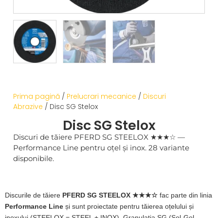
Prima pagină
/
Prelucrari mecanice
/
Discuri
Abrazive
/ Disc SG Stelox
Disc SG Stelox
Discuri de tăiere PFERD SG STEELOX ★★★☆ —
Performance Line pentru oțel și inox. 28 variante
disponibile.
Discurile de tăiere
PFERD SG STEELOX ★★★☆
fac parte din linia
Performance Line
și sunt proiectate pentru tăierea oțelului și
inoxului (STEELOX = STEEL + INOX). Granulația SG (Sol-Gel