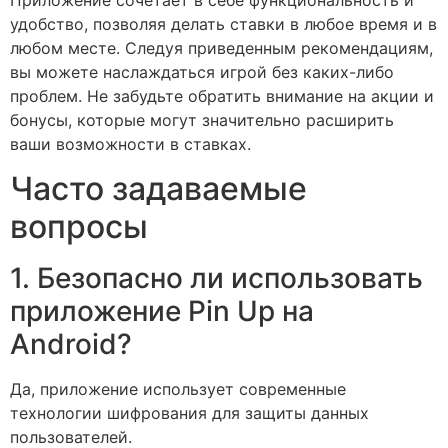
удобство, позволяя делать ставки в любое время и в
любом месте. Следуя приведенным рекомендациям,
вы можете наслаждаться игрой без каких-либо
проблем. Не забудьте обратить внимание на акции и
бонусы, которые могут значительно расширить
ваши возможности в ставках.
Часто задаваемые
вопросы
1. Безопасно ли использовать
приложение Pin Up на
Android?
Да, приложение использует современные
технологии шифрования для защиты данных
пользователей.