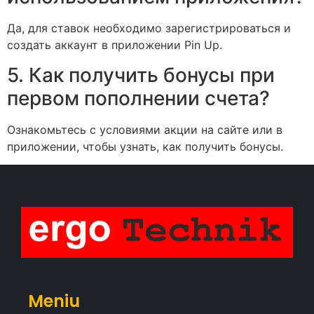
Да, для ставок необходимо зарегистрироваться и
создать аккаунт в приложении Pin Up.
5. Как получить бонусы при
первом пополнении счета?
Ознакомьтесь с условиями акции на сайте или в
приложении, чтобы узнать, как получить бонусы.
Meniu