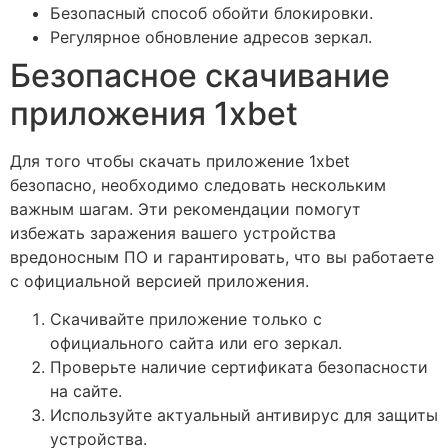
Безопасный способ обойти блокировки.
Регулярное обновление адресов зеркал.
Безопасное скачивание
приложения 1xbet
Для того чтобы скачать приложение 1xbet
безопасно, необходимо следовать нескольким
важным шагам. Эти рекомендации помогут
избежать заражения вашего устройства
вредоносным ПО и гарантировать, что вы работаете
с официальной версией приложения.
Скачивайте приложение только с
официального сайта или его зеркал.
Проверьте наличие сертификата безопасности
на сайте.
Используйте актуальный антивирус для защиты
устройства.