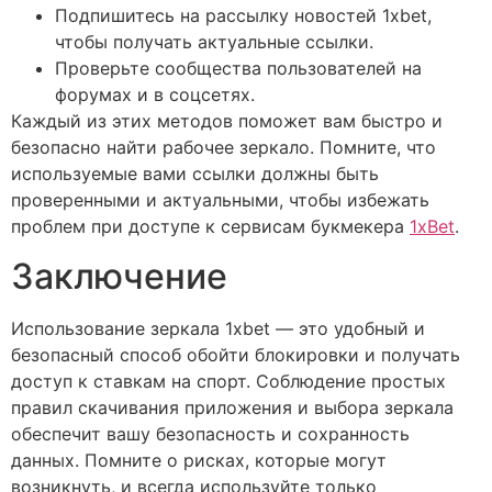
Подпишитесь на рассылку новостей 1xbet,
чтобы получать актуальные ссылки.
Проверьте сообщества пользователей на
форумах и в соцсетях.
Каждый из этих методов поможет вам быстро и
безопасно найти рабочее зеркало. Помните, что
используемые вами ссылки должны быть
проверенными и актуальными, чтобы избежать
проблем при доступе к сервисам букмекера
1xBet
.
Заключение
Использование зеркала 1xbet — это удобный и
безопасный способ обойти блокировки и получать
доступ к ставкам на спорт. Соблюдение простых
правил скачивания приложения и выбора зеркала
обеспечит вашу безопасность и сохранность
данных. Помните о рисках, которые могут
возникнуть, и всегда используйте только