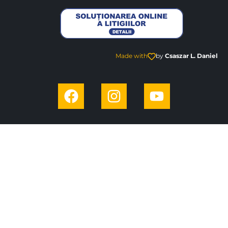
Made with
by
Csaszar L. Daniel