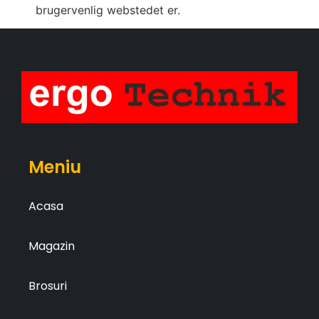
brugervenlig webstedet er.
Meniu
Acasa
Magazin
Brosuri