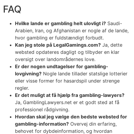
FAQ
Hvilke lande er gambling helt ulovligt i?
Saudi-
Arabien, Iran, og Afghanistan er nogle af de lande,
hvor gambling er fuldstændigt forbudt.
Kan jeg stole på LegalGamings.com?
Ja, dette
websted opdateres dagligt og tilbyder en klar
oversigt over landområdernes love.
Er der nogen undtagelser for gambling-
lovgivning?
Nogle lande tillader statslige lotterier
eller visse former for hasardspil under strenge
regler.
Er det muligt at få hjælp fra gambling-lawyers?
Ja, GamblingLawyers.net er et godt sted at få
professionel rådgivning.
Hvordan skal jeg vælge den bedste websted for
gambling-information?
Overvej din erfaring,
behovet for dybdeinformation, og hvordan