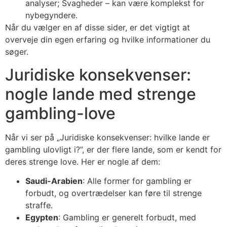
analyser; Svagheder – kan være komplekst for
nybegyndere.
Når du vælger en af disse sider, er det vigtigt at
overveje din egen erfaring og hvilke informationer du
søger.
Juridiske konsekvenser:
nogle lande med strenge
gambling-love
Når vi ser på „Juridiske konsekvenser: hvilke lande er
gambling ulovligt i?”, er der flere lande, som er kendt for
deres strenge love. Her er nogle af dem:
Saudi-Arabien
: Alle former for gambling er
forbudt, og overtrædelser kan føre til strenge
straffe.
Egypten
: Gambling er generelt forbudt, med