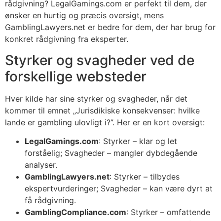
rådgivning? LegalGamings.com er perfekt til dem, der
ønsker en hurtig og præcis oversigt, mens
GamblingLawyers.net er bedre for dem, der har brug for
konkret rådgivning fra eksperter.
Styrker og svagheder ved de
forskellige websteder
Hver kilde har sine styrker og svagheder, når det
kommer til emnet „Jurisdikiske konsekvenser: hvilke
lande er gambling ulovligt i?”. Her er en kort oversigt:
LegalGamings.com
: Styrker – klar og let
forståelig; Svagheder – mangler dybdegående
analyser.
GamblingLawyers.net
: Styrker – tilbydes
ekspertvurderinger; Svagheder – kan være dyrt at
få rådgivning.
GamblingCompliance.com
: Styrker – omfattende