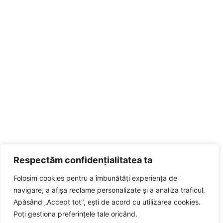
Respectăm confidențialitatea ta
Folosim cookies pentru a îmbunătăți experiența de
navigare, a afișa reclame personalizate și a analiza traficul.
Apăsând „Accept tot", ești de acord cu utilizarea cookies.
Poți gestiona preferințele tale oricând.