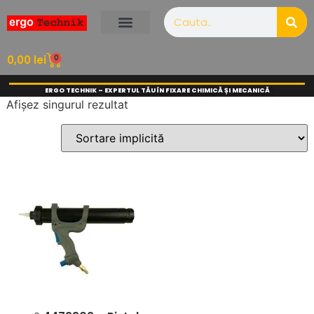
0
0,00
lei
ERGO TECHNIK – EXPERTUL TĂU ÎN FIXARE CHIMICĂ ȘI MECANICĂ
Afișez singurul rezultat