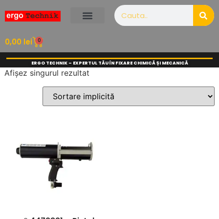
0
0,00
lei
ERGO TECHNIK – EXPERTUL TĂU ÎN FIXARE CHIMICĂ ȘI MECANICĂ
Afișez singurul rezultat