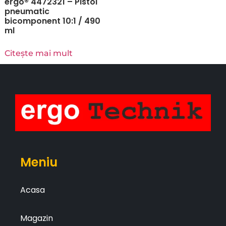
ergo® 4472321 – Pistol
pneumatic
bicomponent 10:1 / 490
ml
Citește mai mult
Meniu
Acasa
Magazin