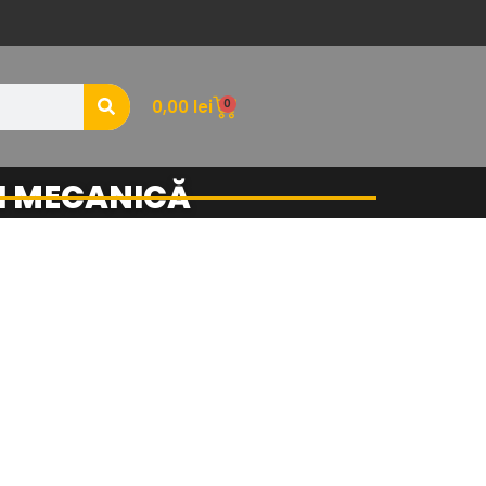
0
0,00
lei
ȘI MECANICĂ