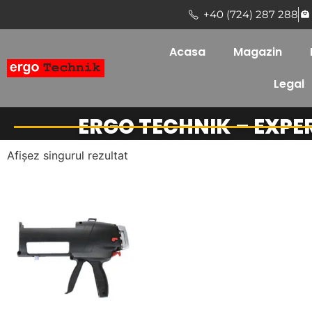
+40 (724) 287 288
Acasa
Magazin
Legal
ERGO TECHNIK – EXPE
Afișez singurul rezultat