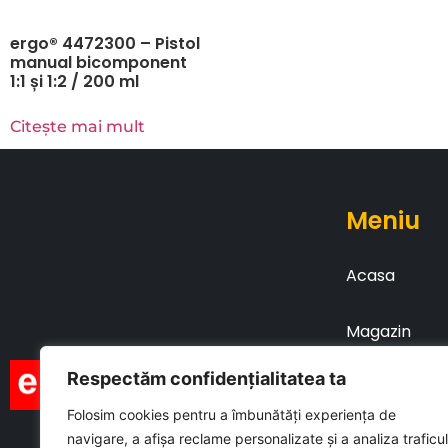
ergo® 4472300 – Pistol
manual bicomponent
1:1 și 1:2 / 200 ml
Citește mai mult
Meniu
Acasa
Magazin
Respectăm confidențialitatea ta
Brosuri
Folosim cookies pentru a îmbunătăți experiența de
navigare, a afișa reclame personalizate și a analiza traficul
Contact