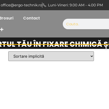
office@ergo-technik.ro
Luni-Vineri: 9.00 AM - 4.00 PM
Brosuri
Contact
RTUL TĂU ÎN FIXARE CHIMICĂ 