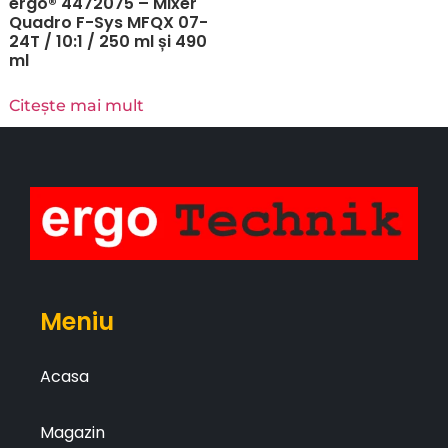
ergo® 4472075 – Mixer
Quadro F-Sys MFQX 07-
24T / 10:1 / 250 ml și 490
ml
Citește mai mult
Meniu
Acasa
Magazin