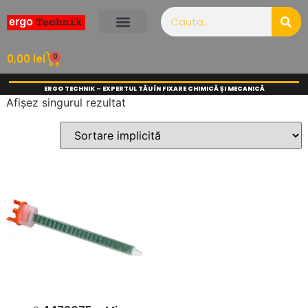
0
0,00
lei
ERGO TECHNIK – EXPERTUL TĂU ÎN FIXARE CHIMICĂ ȘI MECANICĂ
Afișez singurul rezultat