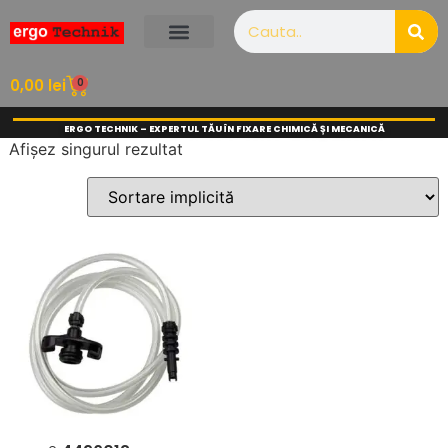
0
0,00
lei
ERGO TECHNIK – EXPERTUL TĂU ÎN FIXARE CHIMICĂ ȘI MECANICĂ
Afișez singurul rezultat