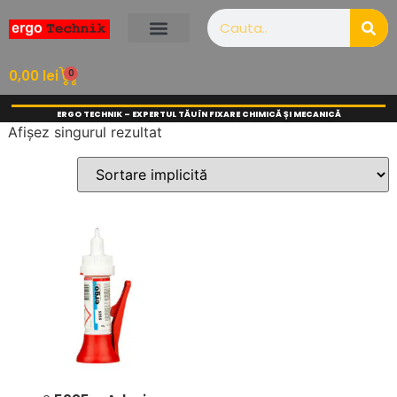
0
0,00
lei
ERGO TECHNIK – EXPERTUL TĂU ÎN FIXARE CHIMICĂ ȘI MECANICĂ
Afișez singurul rezultat