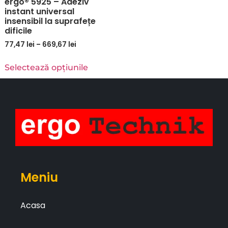
ergo® 5925 – Adeziv
instant universal
insensibil la suprafețe
dificile
77,47
lei
–
669,67
lei
Selectează opțiunile
Meniu
Acasa