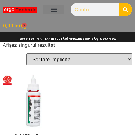
0
0,00
lei
ERGO TECHNIK – EXPERTUL TĂU ÎN FIXARE CHIMICĂ ȘI MECANICĂ
Afișez singurul rezultat