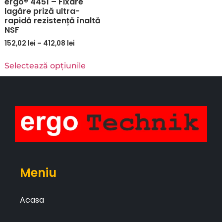
ergo® 4451 – Fixare
lagăre priză ultra-
rapidă rezistență înaltă
NSF
152,02
lei
–
412,08
lei
Selectează opțiunile
Meniu
Acasa