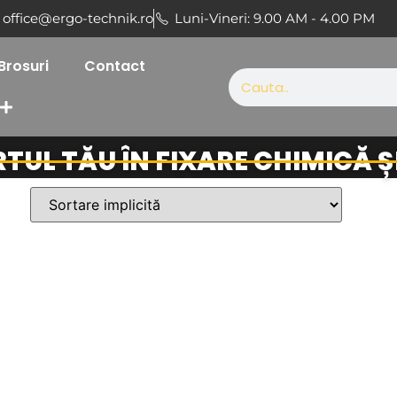
office@ergo-technik.ro
Luni-Vineri: 9.00 AM - 4.00 PM
Brosuri
Contact
RTUL TĂU ÎN FIXARE CHIMICĂ 