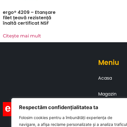
ergo® 4209 – Etanșare
filet țeavă rezistență
înaltă certificat NSF
Citește mai mult
Meniu
Acasa
Magazin
Respectăm confidențialitatea ta
Brosuri
Folosim cookies pentru a îmbunătăți experiența de
navigare, a afișa reclame personalizate și a analiza traficul
Contact