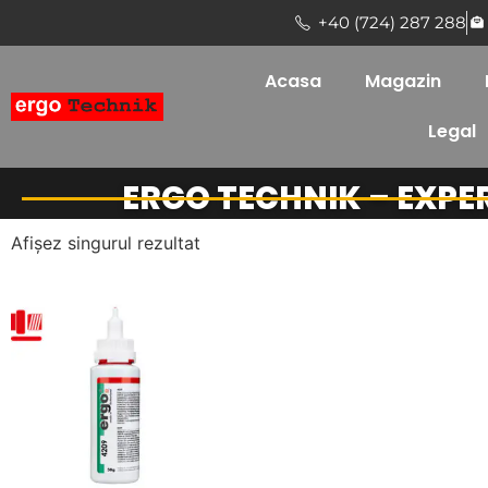
+40 (724) 287 288
Acasa
Magazin
Legal
ERGO TECHNIK – EXPE
Afișez singurul rezultat