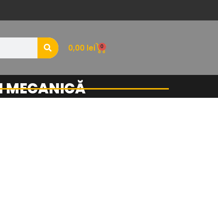
0
0,00
lei
ȘI MECANICĂ