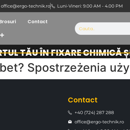
office@ergo-technik.ro
Luni-Vineri: 9.00 AM - 4.00 PM
Brosuri
Contact
RTUL TĂU ÎN FIXARE CHIMICĂ 
bet? Spostrzeżenia uż
Contact
+40 (724) 287 288
office@ergo-technik.ro