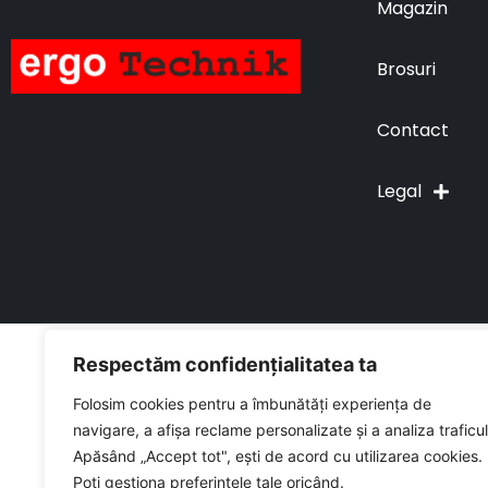
Magazin
Brosuri
Contact
Legal
Respectăm confidențialitatea ta
Folosim cookies pentru a îmbunătăți experiența de
navigare, a afișa reclame personalizate și a analiza traficul
Apăsând „Accept tot", ești de acord cu utilizarea cookies.
Poți gestiona preferințele tale oricând.