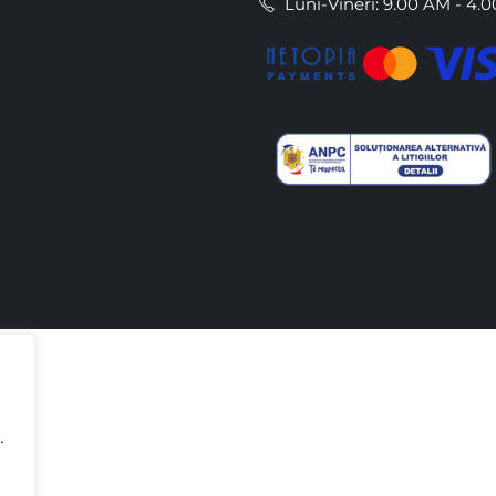
Luni-Vineri: 9.00 AM - 4.
.