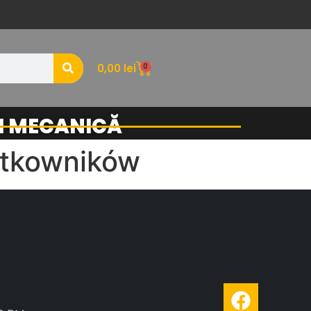
0
0,00
lei
ȘI MECANICĂ
ytkowników