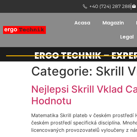
+40 (724) 287 288
Acasa
Magazin
Legal
ERGO TECHNIK – EXPE
Categorie:
Skrill 
Nejlepsi Skrill Vklad 
Hodnotu
Matematika Skrill plateb v českém prostředí
českém prostředí specifická disciplína. Mnoho
licencovaných provozovatelů vyloučeny z náro