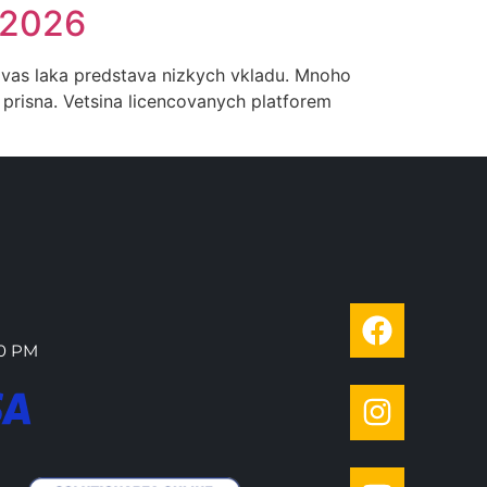
k 2026
a vas laka predstava nizkych vkladu. Mnoho
 prisna. Vetsina licencovanych platforem
00 PM