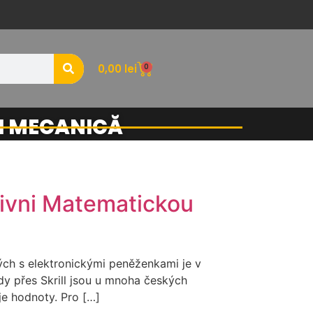
0
0,00
lei
ȘI MECANICĂ
itivni Matematickou
ých s elektronickými peněženkami je v
ady přes Skrill jsou u mnoha českých
je hodnoty. Pro […]