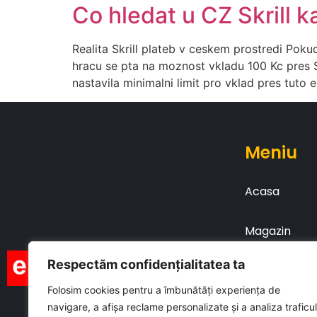
Co hledat u CZ Skrill 
Realita Skrill plateb v ceskem prostredi Pok
hracu se pta na moznost vkladu 100 Kc pres S
nastavila minimalni limit pro vklad pres tuto
Meniu
Acasa
Magazin
Respectăm confidențialitatea ta
Brosuri
Folosim cookies pentru a îmbunătăți experiența de
navigare, a afișa reclame personalizate și a analiza traficul
Contact