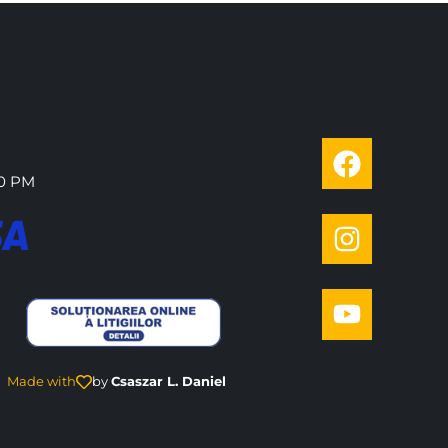
00 PM
Made with
by
Csaszar L. Daniel