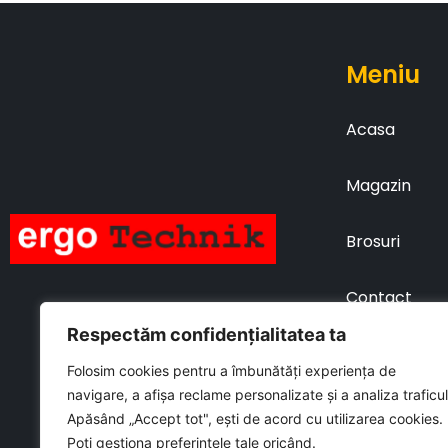
Meniu
Acasa
Magazin
Brosuri
Contact
Respectăm confidențialitatea ta
Legal
Folosim cookies pentru a îmbunătăți experiența de
navigare, a afișa reclame personalizate și a analiza traficul
Apăsând „Accept tot", ești de acord cu utilizarea cookies.
Poți gestiona preferințele tale oricând.