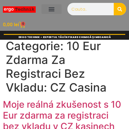
0
0,00
lei
ERGO TECHNIK – EXPERTUL TĂU ÎN FIXARE CHIMICĂ ȘI MECANICĂ
Categorie:
10 Eur
Zdarma Za
Registraci Bez
Vkladu: CZ Casina
Moje reálná zkušenost s 10
Eur zdarma za registraci
bez vkladu v CZ kasinech