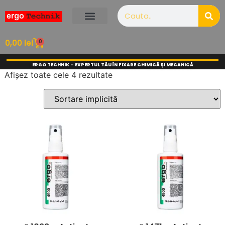
0
0,00
lei
ERGO TECHNIK – EXPERTUL TĂU ÎN FIXARE CHIMICĂ ȘI MECANICĂ
Afișez toate cele 4 rezultate