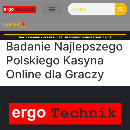
0
0,00
lei
ERGO TECHNIK – EXPERTUL TĂU ÎN FIXARE CHIMICĂ ȘI MECANICĂ
Badanie Najlepszego
Polskiego Kasyna
Online dla Graczy