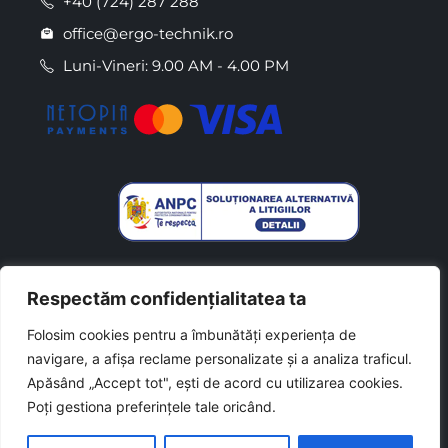
+40 (724) 287 288
office@ergo-technik.ro
Luni-Vineri: 9.00 AM - 4.00 PM
Respectăm confidențialitatea ta
Folosim cookies pentru a îmbunătăți experiența de
navigare, a afișa reclame personalizate și a analiza traficul.
Made with
by
Csaszar L. Daniel
Apăsând „Accept tot", ești de acord cu utilizarea cookies.
Poți gestiona preferințele tale oricând.